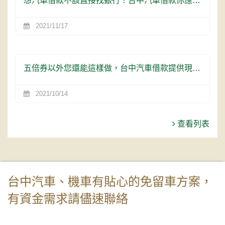
想汽車借款不該直接找銀行！台中汽車借款你應該這樣做
2021/11/17
五倍券以外您還能這樣做，台中汽車借款提供現金救急
2021/10/14
查看列表
台中汽車、機車有貼心的免留車方案，
有資金需求請儘速聯絡