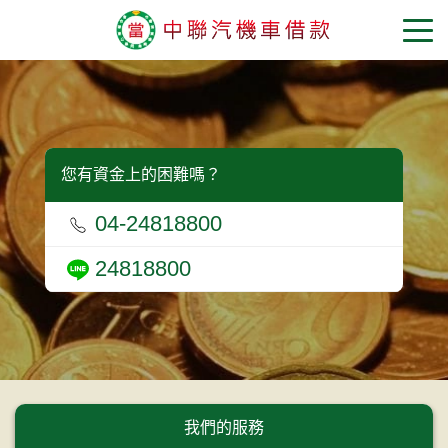
您有資金上的困難嗎？
04-24818800
24818800
我們的服務