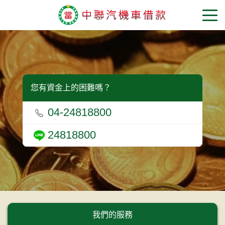
您有資金上的困難嗎？
04-24818800
24818800
我們的服務