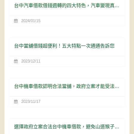
台中汽車借款借錢週轉的四大特色，汽車變現真的超容易
2024/01/15
台中當舖借錢超便利！五大特點一次通通告訴您
2023/12/11
台中機車借款認明合法當舖，政府立案才能受法規保護
2023/11/17
選擇政府立案合法台中機車借款，避免山道猴子悲劇上演