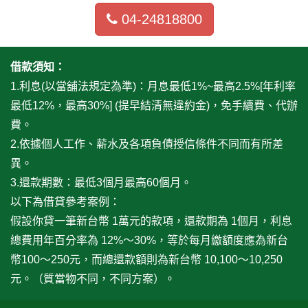
04-24818800
借款須知：
1.利息(以當舖法規定為準)：月息最低1%~最高2.5%[年利率
最低12%，最高30%] (提早結清無違約金)，免手續費、代辦
費。
2.依據個人工作、薪水及各項負債授信條件不同而有所差
異。
3.還款期數：最低3個月最高60個月。
以下為借貸參考案例：
假設你貸一筆新台幣 1萬元的款項，還款期為 1個月，利息
總費用年百分率為 12%～30%，等於每月繳額度應為新台
幣100～250元，而總還款額則為新台幣 10,100～10,250
元。（質當物不同，不同方案）。