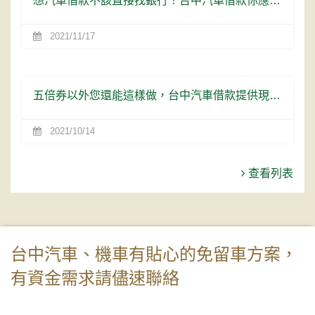
想汽車借款不該直接找銀行！台中汽車借款你應該這樣做
2021/11/17
五倍券以外您還能這樣做，台中汽車借款提供現金救急
2021/10/14
查看列表
台中汽車、機車有貼心的免留車方案，
有資金需求請儘速聯絡