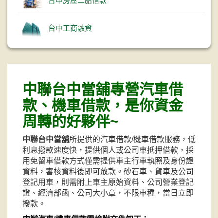
台中房屋二胎借款
台中工商融資
中聯台中當舖專營汽車借
款、機車借款，是你資金
周轉的好夥伴~
中聯台中當舖
所提供的汽車借款/機車借款服務，低
利息撥款速度快，提供個人或公司車抵押借款，採
用免留車借款方式僅需提供車主行車執照及身份證
資料，審核資料後即可放款。砂石車、貨車及公司
登記用車，則需附上車主原始資料、公司營業登記
證、經濟部函、公司大小章，不限車種，當日立即
撥款。