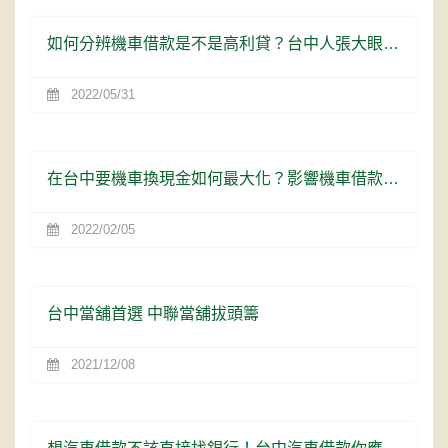
如何分辨機車借款是不是高利貸？台中人張大眼睛看清楚
2022/05/31
在台中要機車換現金如何最大化？影響機車借款額度全公開
2022/02/05
台中當舖首選 中聯當舖拔頭籌
2021/12/08