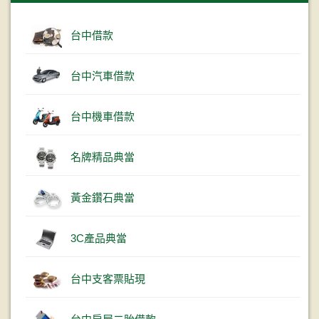
台中借款
台中汽車借款
台中機車借款
名牌精品典當
黃金鑽石典當
3C產品典當
台中支客票貼現