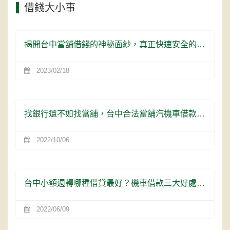
借錢大小事
揭開台中當舖借錢的神秘面紗，真正快速安全的放款單位
2023/02/18
找銀行還不如找當舖，台中合法當舖汽機車借款完整指南
2022/10/06
台中小額週轉哪種借貸最好？機車借款三大好處輕鬆運用
2022/06/09