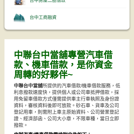
台中房屋二胎借款
台中工商融資
中聯台中當舖專營汽車借
款、機車借款，是你資金
周轉的好夥伴~
中聯台中當舖
所提供的汽車借款/機車借款服務，低
利息撥款速度快，提供個人或公司車抵押借款，採
用免留車借款方式僅需提供車主行車執照及身份證
資料，審核資料後即可放款。砂石車、貨車及公司
登記用車，則需附上車主原始資料、公司營業登記
證、經濟部函、公司大小章，不限車種，當日立即
撥款。