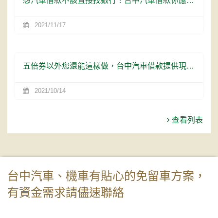
想汽車借款不該直接找銀行！台中汽車借款你應該這樣做
2021/11/17
五倍券以外您還能這樣做，台中汽車借款提供現金救急
2021/10/14
查看列表
台中汽車、機車有貼心的免留車方案，
有資金需求請儘速聯絡